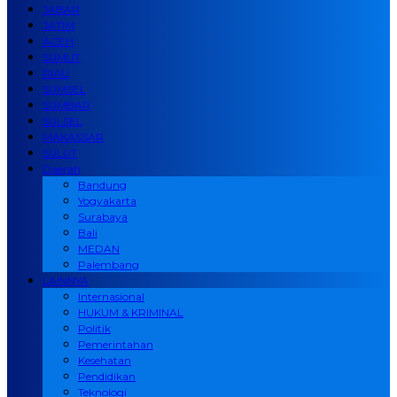
JABAR
JATIM
ACEH
SUMUT
RIAU
SUMSEL
SUMBAR
SULSEL
MAKASSAR
SULUT
Daerah
Bandung
Yogyakarta
Surabaya
Bali
MEDAN
Palembang
LAINNYA
Internasional
HUKUM & KRIMINAL
Politik
Pemerintahan
Kesehatan
Pendidikan
Teknologi