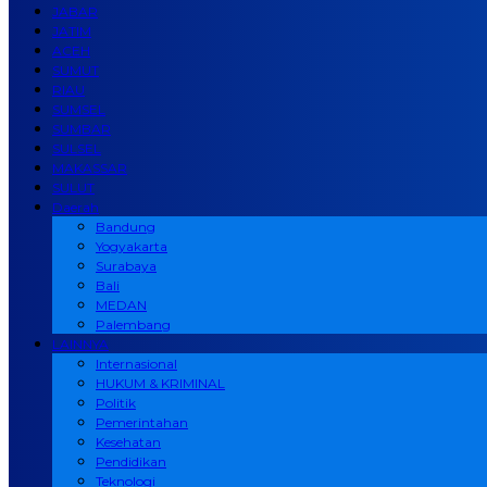
JABAR
JATIM
ACEH
SUMUT
RIAU
SUMSEL
SUMBAR
SULSEL
MAKASSAR
SULUT
Daerah
Bandung
Yogyakarta
Surabaya
Bali
MEDAN
Palembang
LAINNYA
Internasional
HUKUM & KRIMINAL
Politik
Pemerintahan
Kesehatan
Pendidikan
Teknologi