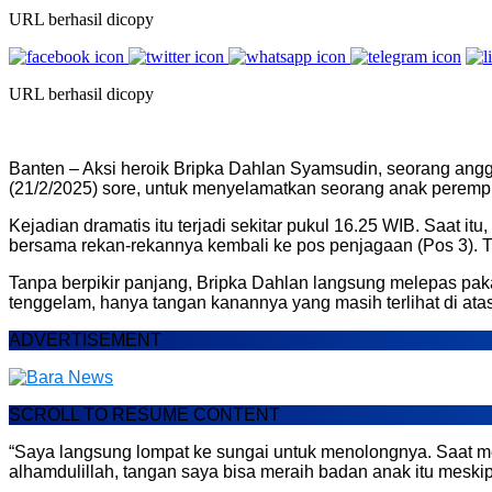
URL berhasil dicopy
URL berhasil dicopy
Banten – Aksi heroik Bripka Dahlan Syamsudin, seorang anggo
(21/2/2025) sore, untuk menyelamatkan seorang anak perem
Kejadian dramatis itu terjadi sekitar pukul 16.25 WIB. Saat i
bersama rekan-rekannya kembali ke pos penjagaan (Pos 3). Ti
Tanpa berpikir panjang, Bripka Dahlan langsung melepas pak
tenggelam, hanya tangan kanannya yang masih terlihat di ata
ADVERTISEMENT
SCROLL TO RESUME CONTENT
“Saya langsung lompat ke sungai untuk menolongnya. Saat mel
alhamdulillah, tangan saya bisa meraih badan anak itu mesk