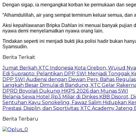
Dengan sigap, ia mengangkat korban ke permukaan dan sege
“Alhamdulillah, air yang sempat terminum keluar semua, dan a
Aksi kepahlawanan Bripka Dahlan ini menuai banyak pujian d
nyawa demi menyelamatkan nyawa orang lain.
Tindakan seperti ini menjadi bukti jika polisi hadir bukan h
Syamsudin.
Berita Terkait
Jumat Berkah XTC Indonesia Kota Cirebon, Wujud Nya
Edi Suprapto: Pelantikan DPP SWI Menjadi Tonggak K
DPP SWI Audiensi dengan Dewan Pers, Bahas Regulas
Langkah Besar Dimulai di Bandung, XTC Gelar Rakerna
DPRD Boyolali Dukung HKPS 2026 dan Munas SWI
Belanja Sewa Hotel Rp3 Miliar di Dinkes KBB Disorot, D
Sentuhan Kayu Sonokeling, Fawaz Salim Hidupkan Kemb
Prestasi, Disiplin, dan Sportivitas: XTC Academy Jateng 
Berita Terbaru