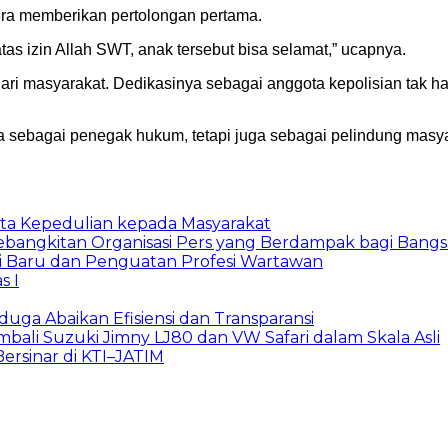
ra memberikan pertolongan pertama.
tas izin Allah SWT, anak tersebut bisa selamat,” ucapnya.
ari masyarakat. Dedikasinya sebagai anggota kepolisian tak h
anya sebagai penegak hukum, tetapi juga sebagai pelindung masy
ta Kepedulian kepada Masyarakat
ebangkitan Organisasi Pers yang Berdampak bagi Bangs
i Baru dan Penguatan Profesi Wartawan
s I
iduga Abaikan Efisiensi dan Transparansi
ali Suzuki Jimny LJ80 dan VW Safari dalam Skala Asli
Bersinar di KTI–JATIM