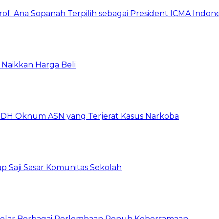
rof. Ana Sopanah Terpilih sebagai President ICMA Indon
Naikkan Harga Beli
DH Oknum ASN yang Terjerat Kasus Narkoba
p Saji Sasar Komunitas Sekolah
 Gelar Berbagai Perlombaan Penuh Kebersamaan