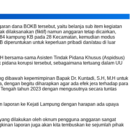
an dana BOKB tersebut, yaitu belanja sub item kegiatan
k dilaksanakan (fiktif) namun anggaran tetap dicairkan,
 di 84 kampung KB pada 28 Kecamatan, kemudian modus
 diperuntukan untuk keperluan pribadi dan/atau di luar
H bersama-sama Asisten Tindak Pidana Khusus (Aspidsus)
 pidana korupsi tersebut, sebagaimana tertuang dalam UU
ng dibawah kepemimpinan Bapak Dr. Kuntadi, S.H, M.H untuk
 dengan begitu diharapkan agar ada efek jera terhadap para
 Tengah tahun 2023 dengan mengusutnya secara tuntas
 laporan ke Kejati Lampung dengan harapan ada upaya
i yang dilakukan oleh oknum pengguna anggaran sangat
inan laporan juga akan kita tembuskan ke sejumlah pihak