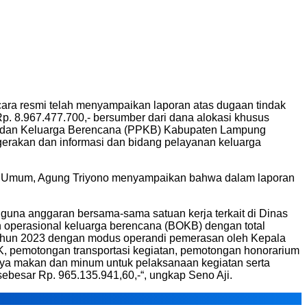
a resmi telah menyampaikan laporan atas dugaan tindak
p. 8.967.477.700,- bersumber dari dana alokasi khusus
uk dan Keluarga Berencana (PPKB) Kabupaten Lampung
gerakan dan informasi dan bidang pelayanan keluarga
is Umum, Agung Triyono menyampaikan bahwa dalam laporan
ngguna anggaran bersama-sama satuan kerja terkait di Dinas
perasional keluarga berencana (BOKB) dengan total
 tahun 2023 dengan modus operandi pemerasan oleh Kepala
, pemotongan transportasi kegiatan, pemotongan honorarium
aya makan dan minum untuk pelaksanaan kegiatan serta
besar Rp. 965.135.941,60,-“, ungkap Seno Aji.