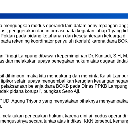
a mengungkap modus operandi lain dalam penyimpangan anggar
asi, penggerakan dan informasi pada kegiatan tahap 1 yang tida
sis Poktan pada bidang ketahanan dan kesejahteraan keluarga
a pada rekening koordinator penyuluh (korluh) karena dana BOKB
 Tinggi Lampung dibawah kepemimpinan Dr. Kuntadi, S.H, M.
tas dan melakukan upaya penegakan hukum atas dugaan tindak
sil dihimpun, maka kita mendukung dan meminta Kajati Lampu
ipikor selain upaya mengembalikan kerugian keuangan negara,
tas pelaksanaan belanja dana BOKB pada Dinas PPKB Lampung
ak pidana korupsi”, pungkas Seno Aji.
PUD, Agung Triyono yang menyatakan pihaknya menyampaikan
.
at melakukan penegakan hukum, karena dinilai modus operand
ngusutnya secara tuntas atas indikasi KKN tersebut, kemungk