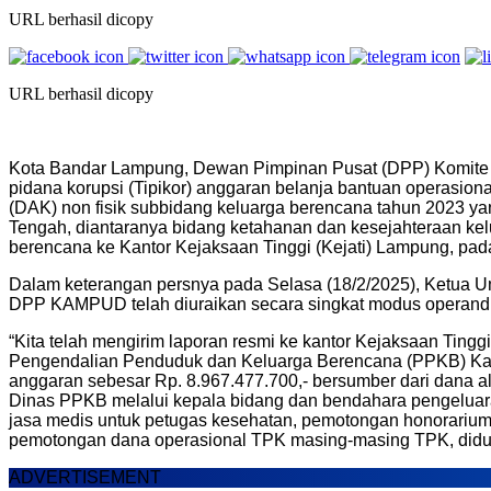
URL berhasil dicopy
URL berhasil dicopy
Kota Bandar Lampung, Dewan Pimpinan Pusat (DPP) Komite 
pidana korupsi (Tipikor) anggaran belanja bantuan operasion
(DAK) non fisik subbidang keluarga berencana tahun 2023 
Tengah, diantaranya bidang ketahanan dan kesejahteraan ke
berencana ke Kantor Kejaksaan Tinggi (Kejati) Lampung, pad
Dalam keterangan persnya pada Selasa (18/2/2025), Ketua
DPP KAMPUD telah diuraikan secara singkat modus operandi y
“Kita telah mengirim laporan resmi ke kantor Kejaksaan Ting
Pengendalian Penduduk dan Keluarga Berencana (PPKB) Kab
anggaran sebesar Rp. 8.967.477.700,- bersumber dari dana 
Dinas PPKB melalui kepala bidang dan bendahara pengeluar
jasa medis untuk petugas kesehatan, pemotongan honorarium 
pemotongan dana operasional TPK masing-masing TPK, diduga 
ADVERTISEMENT