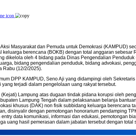
Aksi Masyarakat dan Pemuda untuk Demokrasi (KAMPUD) secar
al keluarga berencana (BOKB) dengan total anggaran sebesar R
yang dikelola oleh 4 bidang pada Dinas Pengendalian Pendud
luarga, bidang pengendalian penduduk, bidang advokasi, peng
a Rabu (12/2/2025).
 Umum DPP KAMPUD, Seno Aji yang didampingi oleh Sekretar
ang terjadi dalam pengelolaan uang rakyat tersebut.
gi (Kejati) Lampung atas dugaan tindak pidana korupsi oleh pe
upaten Lampung Tengah dalam pelaksanaan belanja bantuan o
alokasi khusus (DAK) non fisik subbidang keluarga berencana
an, disinyalir dengan pemotongan honorarium pendamping TPK
entry data komunikasi, informasi dan edukasi, pemotongan bi
uang hasil pemerasan dalam jabatan tersebut dengan total se