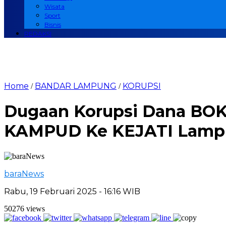
Wisata
Sport
Bisnis
REDAKSI
Home
BANDAR LAMPUNG
KORUPSI
/
/
Dugaan Korupsi Dana BO
KAMPUD Ke KEJATI Lam
baraNews
Rabu, 19 Februari 2025 - 16:16 WIB
50276 views