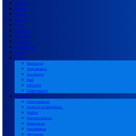
JABAR
JATIM
ACEH
SUMUT
RIAU
SUMSEL
SUMBAR
SULSEL
MAKASSAR
SULUT
Daerah
Bandung
Yogyakarta
Surabaya
Bali
MEDAN
Palembang
LAINNYA
Internasional
HUKUM & KRIMINAL
Politik
Pemerintahan
Kesehatan
Pendidikan
Teknologi