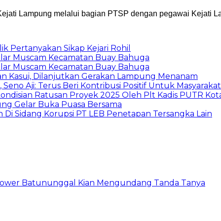
Kejati Lampung melalui bagian PTSP dengan pegawai Kejati L
k Pertanyakan Sikap Kejari Rohil
 Gelar Muscam Kecamatan Buay Bahuga
 Gelar Muscam Kecamatan Buay Bahuga
an Kasui, Dilanjutkan Gerakan Lampung Menanam
o Aji: Terus Beri Kontribusi Positif Untuk Masyarakat
disian Ratusan Proyek 2025 Oleh Plt Kadis PUTR Kot
ung Gelar Buka Puasa Bersama
i Sidang Korupsi PT LEB Penetapan Tersangka Lain
 Tower Batununggal Kian Mengundang Tanda Tanya