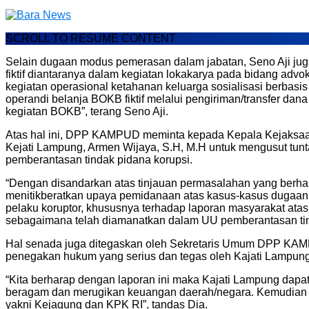
SCROLL TO RESUME CONTENT
Selain dugaan modus pemerasan dalam jabatan, Seno Aji jug
fiktif diantaranya dalam kegiatan lokakarya pada bidang advok
kegiatan operasional ketahanan keluarga sosialisasi berba
operandi belanja BOKB fiktif melalui pengiriman/transfer dan
kegiatan BOKB”, terang Seno Aji.
Atas hal ini, DPP KAMPUD meminta kepada Kepala Kejaksaan
Kejati Lampung, Armen Wijaya, S.H, M.H untuk mengusut tun
pemberantasan tindak pidana korupsi.
“Dengan disandarkan atas tinjauan permasalahan yang berha
menitikberatkan upaya pemidanaan atas kasus-kasus dugaan t
pelaku koruptor, khususnya terhadap laporan masyarakat a
sebagaimana telah diamanatkan dalam UU pemberantasan tind
Hal senada juga ditegaskan oleh Sekretaris Umum DPP KAM
penegakan hukum yang serius dan tegas oleh Kajati Lampung
“Kita berharap dengan laporan ini maka Kajati Lampung dap
beragam dan merugikan keuangan daerah/negara. Kemudian me
yakni Kejagung dan KPK RI”, tandas Dia.