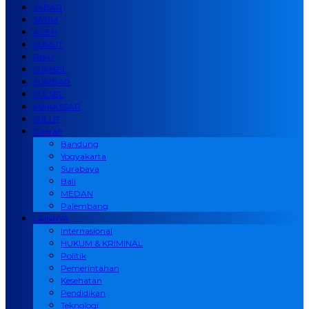
JABAR
JATIM
ACEH
SUMUT
RIAU
SUMSEL
SUMBAR
SULSEL
MAKASSAR
SULUT
Daerah
Bandung
Yogyakarta
Surabaya
Bali
MEDAN
Palembang
LAINNYA
Internasional
HUKUM & KRIMINAL
Politik
Pemerintahan
Kesehatan
Pendidikan
Teknologi