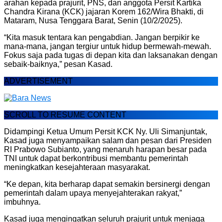
arahan kepada prajurit, PNS, dan anggota Persit Kartika
Chandra Kirana (KCK) jajaran Korem 162/Wira Bhakti, di
Mataram, Nusa Tenggara Barat, Senin (10/2/2025).
“Kita masuk tentara kan pengabdian. Jangan berpikir ke
mana-mana, jangan tergiur untuk hidup bermewah-mewah.
Fokus saja pada tugas di depan kita dan laksanakan dengan
sebaik-baiknya,” pesan Kasad.
ADVERTISEMENT
SCROLL TO RESUME CONTENT
Didampingi Ketua Umum Persit KCK Ny. Uli Simanjuntak,
Kasad juga menyampaikan salam dan pesan dari Presiden
RI Prabowo Subianto, yang menaruh harapan besar pada
TNI untuk dapat berkontribusi membantu pemerintah
meningkatkan kesejahteraan masyarakat.
“Ke depan, kita berharap dapat semakin bersinergi dengan
pemerintah dalam upaya menyejahterakan rakyat,”
imbuhnya.
Kasad juga mengingatkan seluruh prajurit untuk menjaga