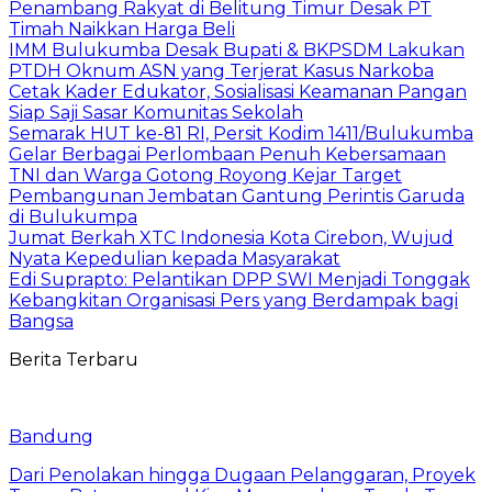
Penambang Rakyat di Belitung Timur Desak PT
Timah Naikkan Harga Beli
IMM Bulukumba Desak Bupati & BKPSDM Lakukan
PTDH Oknum ASN yang Terjerat Kasus Narkoba
Cetak Kader Edukator, Sosialisasi Keamanan Pangan
Siap Saji Sasar Komunitas Sekolah
Semarak HUT ke-81 RI, Persit Kodim 1411/Bulukumba
Gelar Berbagai Perlombaan Penuh Kebersamaan
TNI dan Warga Gotong Royong Kejar Target
Pembangunan Jembatan Gantung Perintis Garuda
di Bulukumpa
Jumat Berkah XTC Indonesia Kota Cirebon, Wujud
Nyata Kepedulian kepada Masyarakat
Edi Suprapto: Pelantikan DPP SWI Menjadi Tonggak
Kebangkitan Organisasi Pers yang Berdampak bagi
Bangsa
Berita Terbaru
Bandung
Dari Penolakan hingga Dugaan Pelanggaran, Proyek