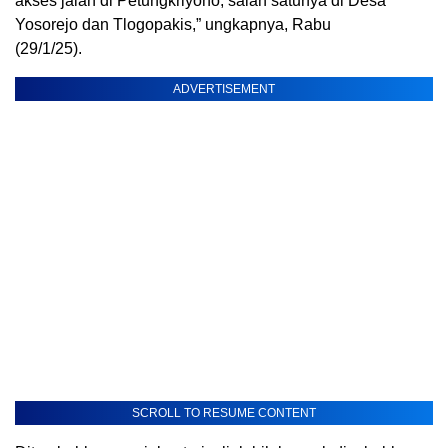
akses jalan di Petungkriyono, salah satunya di Desa
Yosorejo dan Tlogopakis,” ungkapnya, Rabu
(29/1/25).
ADVERTISEMENT
SCROLL TO RESUME CONTENT