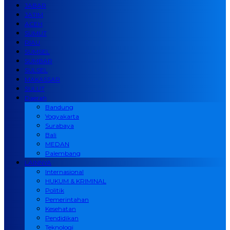
JABAR
JATIM
ACEH
SUMUT
RIAU
SUMSEL
SUMBAR
SULSEL
MAKASSAR
SULUT
Daerah
Bandung
Yogyakarta
Surabaya
Bali
MEDAN
Palembang
LAINNYA
Internasional
HUKUM & KRIMINAL
Politik
Pemerintahan
Kesehatan
Pendidikan
Teknologi