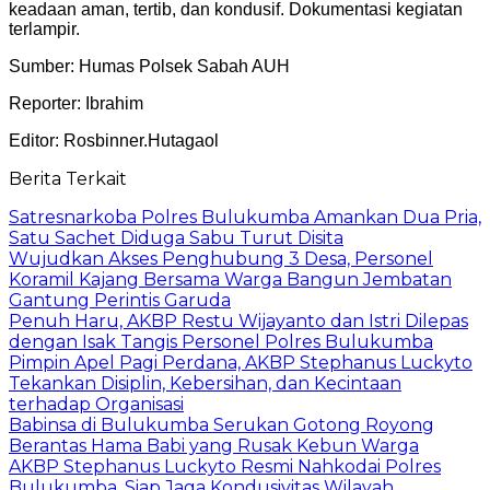
keadaan aman, tertib, dan kondusif. Dokumentasi kegiatan
terlampir.
Sumber: Humas Polsek Sabah AUH
Reporter: Ibrahim
Editor: Rosbinner.Hutagaol
Berita Terkait
Satresnarkoba Polres Bulukumba Amankan Dua Pria,
Satu Sachet Diduga Sabu Turut Disita
Wujudkan Akses Penghubung 3 Desa, Personel
Koramil Kajang Bersama Warga Bangun Jembatan
Gantung Perintis Garuda
Penuh Haru, AKBP Restu Wijayanto dan Istri Dilepas
dengan Isak Tangis Personel Polres Bulukumba
Pimpin Apel Pagi Perdana, AKBP Stephanus Luckyto
Tekankan Disiplin, Kebersihan, dan Kecintaan
terhadap Organisasi
Babinsa di Bulukumba Serukan Gotong Royong
Berantas Hama Babi yang Rusak Kebun Warga
AKBP Stephanus Luckyto Resmi Nahkodai Polres
Bulukumba, Siap Jaga Kondusivitas Wilayah