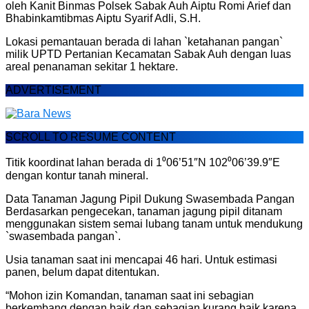
oleh Kanit Binmas Polsek Sabak Auh Aiptu Romi Arief dan
Bhabinkamtibmas Aiptu Syarif Adli, S.H.
Lokasi pemantauan berada di lahan `ketahanan pangan`
milik UPTD Pertanian Kecamatan Sabak Auh dengan luas
areal penanaman sekitar 1 hektare.
ADVERTISEMENT
SCROLL TO RESUME CONTENT
Titik koordinat lahan berada di 1⁰06’51″N 102⁰06’39.9″E
dengan kontur tanah mineral.
Data Tanaman Jagung Pipil Dukung Swasembada Pangan
Berdasarkan pengecekan, tanaman jagung pipil ditanam
menggunakan sistem semai lubang tanam untuk mendukung
`swasembada pangan`.
Usia tanaman saat ini mencapai 46 hari. Untuk estimasi
panen, belum dapat ditentukan.
“Mohon izin Komandan, tanaman saat ini sebagian
berkembang dengan baik dan sebagian kurang baik karena