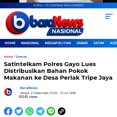
SCROLL TO CONTINUE WITH CONTENT
HOME
NASIONAL
MEGAPOLITAN
JABAR
JATIM
ACE
/
Home
Daerah
Satintelkam Polres Gayo Lues
Distribusikan Bahan Pokok
Makanan ke Desa Perlak Tripe Jaya
BaraNews
Selasa, 2 Desember 2025 - 10:44 WIB
50145 views