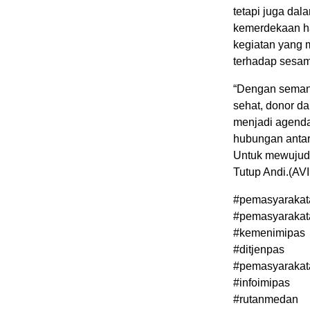
tetapi juga da
kemerdekaan ha
kegiatan yang
terhadap sesam
“Dengan semang
sehat, donor da
menjadi agenda
hubungan antar
Untuk mewujudk
Tutup Andi.(AVI
#pemasyarakat
#pemasyarakat
#kemenimipas
#ditjenpas
#pemasyarakat
#infoimipas
#rutanmedan