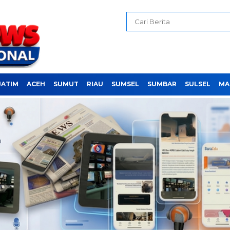
JATIM
ACEH
SUMUT
RIAU
SUMSEL
SUMBAR
SULSEL
MA