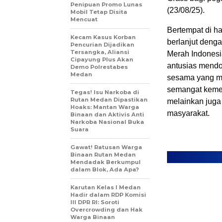
Penipuan Promo Lunas
(23/08/25).
Mobil Tetap Disita
Mencuat
Bertempat di h
Kecam Kasus Korban
berlanjut deng
Pencurian Dijadikan
Tersangka, Aliansi
Merah Indonesi
Cipayung Plus Akan
antusias mendo
Demo Polrestabes
Medan
sesama yang m
semangat keme
Tegas! Isu Narkoba di
Rutan Medan Dipastikan
melainkan juga
Hoaks: Mantan Warga
masyarakat.
Binaan dan Aktivis Anti
Narkoba Nasional Buka
Suara
Gawat! Ratusan Warga
Binaan Rutan Medan
Mendadak Berkumpul
dalam Blok, Ada Apa?
Karutan Kelas I Medan
Hadir dalam RDP Komisi
III DPR RI: Soroti
Overcrowding dan Hak
Warga Binaan