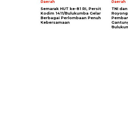
Daerah
Daerah
Semarak HUT ke-81 RI, Persit
TNI da
Kodim 1411/Bulukumba Gelar
Royong 
Berbagai Perlombaan Penuh
Pemban
Kebersamaan
Gantung
Buluku