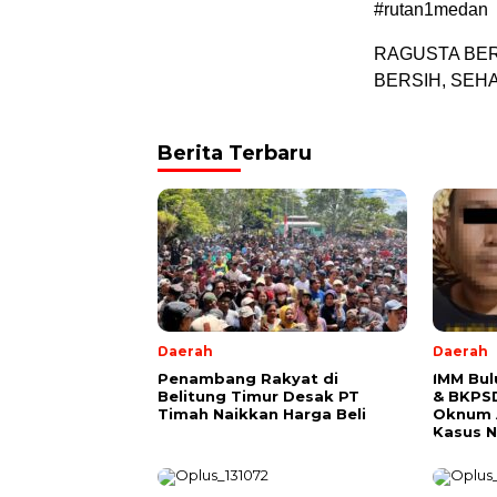
#rutan1medan
RAGUSTA BE
BERSIH, SEHA
Berita Terbaru
Daerah
Daerah
Penambang Rakyat di
IMM Bu
Belitung Timur Desak PT
& BKPS
Timah Naikkan Harga Beli
Oknum A
Kasus 