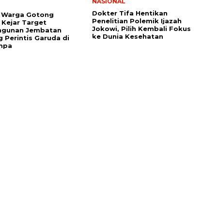
NASIONAL
Dokter Tifa Hentikan
n Warga Gotong
Penelitian Polemik Ijazah
Kejar Target
Jokowi, Pilih Kembali Fokus
gunan Jembatan
ke Dunia Kesehatan
 Perintis Garuda di
mpa