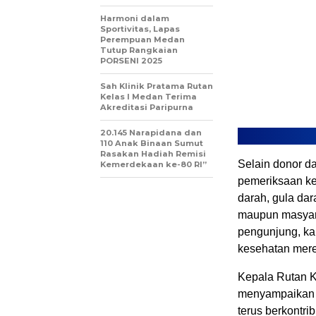
Harmoni dalam
Sportivitas, Lapas
Perempuan Medan
Tutup Rangkaian
PORSENI 2025
Sah Klinik Pratama Rutan
Kelas I Medan Terima
Akreditasi Paripurna
20.145 Narapidana dan
110 Anak Binaan Sumut
Rasakan Hadiah Remisi
Selain donor d
Kemerdekaan ke-80 RI”
pemeriksaan ke
darah, gula dar
maupun masyara
pengunjung, ka
kesehatan merek
Kepala Rutan K
menyampaikan b
terus berkontri