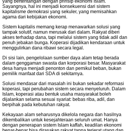
yang bertentangan dengan prinsip ekonomi Islam.
Sayangnya, hal ini menjadi konsekuensi dari sistem
kapitalisme demokrasi yang sekuler, yang memisahkan
agama dari kebijakan ekonomi.
Sistem kapitalis memang kerap menawarkan solusi yang
tampak solutif, namun merusak dari dalam. Rakyat diberi
akses terhadap dana, tapi melalui sistem yang tidak adil dan
penuh jebakan bunga. Koperasi dijadikan kendaraan untuk
menggulirkan dana ribawi secara legal.
Di sisi lain, pengelolaan sumber daya alam tetap berada
dalam genggaman swasta dan korporasi besar. Masyarakat
desa hanya menjadi penonton dan pemikul beban, bukan
pemilik manfaat dari SDA di sekitarnya.
Solusi mendasar dari masalah ini bukan sekadar reformasi
koperasi, tapi perubahan sistem secara menyeluruh. Dalam
Islam, koperasi atau bentuk usaha masyarakat boleh
dijalankan selama sesuai syariat: bebas riba, adil, dan
berpihak pada kebutuhan rakyat.
Kekayaan alam seharusnya dikelola negara dan hasilnya
dikembalikan untuk kesejahteraan seluruh umat. Hanya
dengan penerapan sistem Islam kaffah, keadilan ekonomi
benar-benar bisa dirasakan rakyat tanpa terjerat utang dan