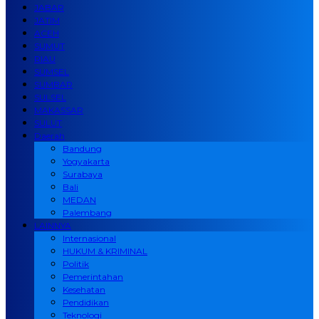
JABAR
JATIM
ACEH
SUMUT
RIAU
SUMSEL
SUMBAR
SULSEL
MAKASSAR
SULUT
Daerah
Bandung
Yogyakarta
Surabaya
Bali
MEDAN
Palembang
LAINNYA
Internasional
HUKUM & KRIMINAL
Politik
Pemerintahan
Kesehatan
Pendidikan
Teknologi