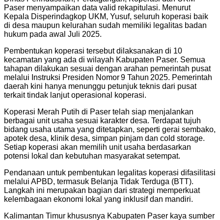
Paser menyampaikan data valid rekapitulasi. Menurut
Kepala Disperindagkop UKM, Yusuf, seluruh koperasi baik
di desa maupun kelurahan sudah memiliki legalitas badan
hukum pada awal Juli 2025.
Pembentukan koperasi tersebut dilaksanakan di 10
kecamatan yang ada di wilayah Kabupaten Paser. Semua
tahapan dilakukan sesuai dengan arahan pemerintah pusat
melalui Instruksi Presiden Nomor 9 Tahun 2025. Pemerintah
daerah kini hanya menunggu petunjuk teknis dari pusat
terkait tindak lanjut operasional koperasi.
Koperasi Merah Putih di Paser telah siap menjalankan
berbagai unit usaha sesuai karakter desa. Terdapat tujuh
bidang usaha utama yang ditetapkan, seperti gerai sembako,
apotek desa, klinik desa, simpan pinjam dan cold storage.
Setiap koperasi akan memilih unit usaha berdasarkan
potensi lokal dan kebutuhan masyarakat setempat.
Pendanaan untuk pembentukan legalitas koperasi difasilitasi
melalui APBD, termasuk Belanja Tidak Terduga (BTT).
Langkah ini merupakan bagian dari strategi memperkuat
kelembagaan ekonomi lokal yang inklusif dan mandiri.
Kalimantan Timur khususnya Kabupaten Paser kaya sumber