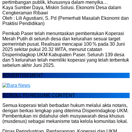
pertimbangan publik, khususnya dalam menyika…
Kaya Sumber Daya, Miskin Solusi. Ekonomi Desa dalam
Cengkeraman Ribawi
Oleh : Lili Agustiani, S. Pd (Pemerhati Masalah Ekonomi dan
Praktisi Pendidikan)
Pemkab Paser telah menuntaskan pembentukan Koperasi
Merah Putih di seluruh desa dan kelurahan sesuai target
pemerintah pusat. Realisasi mencapai 100 % pada 30 Juni
2025 sekitar pukul 20.32 WITA, menurut catatan
Disperindagkop UKM Kabupaten Paser. Seluruh 139 desa
dan 5 kelurahan telah memiliki koperasi yang telah terbentuk
sebelum akhir Juni 2025.
ADVERTISEMENT
SCROLL TO RESUME CONTENT
Semua koperasi telah berbadan hukum melalui akta notaris,
dengan berkas lengkap yang diterima Disperindagkop UKM.
Pembentukan ini didahului oleh musyawarah desa khusus
(musdesus) sebagai mekanisme tata kelola komunitas lokal.
Dinas Perindustrian, Perdagangan, Koperasi dan UKM