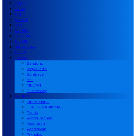
JABAR
JATIM
ACEH
SUMUT
RIAU
SUMSEL
SUMBAR
SULSEL
MAKASSAR
SULUT
Daerah
Bandung
Yogyakarta
Surabaya
Bali
MEDAN
Palembang
LAINNYA
Internasional
HUKUM & KRIMINAL
Politik
Pemerintahan
Kesehatan
Pendidikan
Teknologi