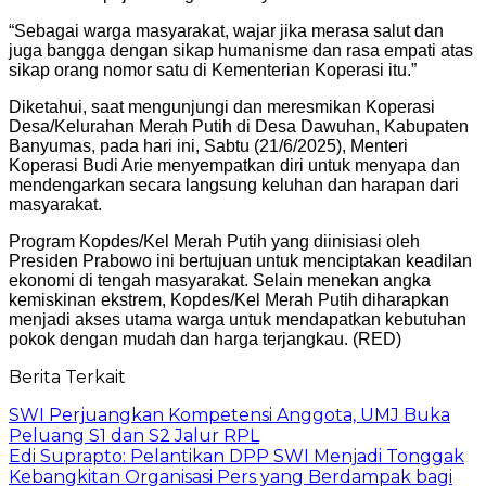
“Sebagai warga masyarakat, wajar jika merasa salut dan
juga bangga dengan sikap humanisme dan rasa empati atas
sikap orang nomor satu di Kementerian Koperasi itu.”
Diketahui, saat mengunjungi dan meresmikan Koperasi
Desa/Kelurahan Merah Putih di Desa Dawuhan, Kabupaten
Banyumas, pada hari ini, Sabtu (21/6/2025), Menteri
Koperasi Budi Arie menyempatkan diri untuk menyapa dan
mendengarkan secara langsung keluhan dan harapan dari
masyarakat.
Program Kopdes/Kel Merah Putih yang diinisiasi oleh
Presiden Prabowo ini bertujuan untuk menciptakan keadilan
ekonomi di tengah masyarakat. Selain menekan angka
kemiskinan ekstrem, Kopdes/Kel Merah Putih diharapkan
menjadi akses utama warga untuk mendapatkan kebutuhan
pokok dengan mudah dan harga terjangkau. (RED)
Berita Terkait
SWI Perjuangkan Kompetensi Anggota, UMJ Buka
Peluang S1 dan S2 Jalur RPL
Edi Suprapto: Pelantikan DPP SWI Menjadi Tonggak
Kebangkitan Organisasi Pers yang Berdampak bagi