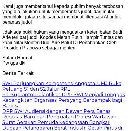
Kami juga memberitahui kepada publim banyak terobosan
yang dia lakukan untuk memberantas judol, dari mulai
memblokir jutaan situ sampai membuat filterisasi AI untuk
berantas judol
tidak ada bukti hukum yang menguatkan keterlibatan Budi
Arie terlibat judol, Kopdes Merah Putih Hampir Tuntas dan
kami Nilai Menteri Budi Arie Patut Di Pertahankan Oleh
Presiden Prabowo sebagai menteri
Salam Hormat,
Pw gpa dki
Berita Terkait
SWI Perjuangkan Kompetensi Anggota, UMJ Buka
Peluang S1 dan S2 Jalur RPL
Edi Suprapto: Pelantikan DPP SWI Menjadi Tonggak
Kebangkitan Organisasi Pers yang Berdampak bagi
Bangsa
DPP SWI Audiensi dengan Dewan Pers, Bahas
Regulasi Baru dan Penguatan Profesi Wartawan
Surat Gerakan Pemuda Kebangsaan Bongkar
Dugaan Pelanggaran Berat Industri Getah Pinus di