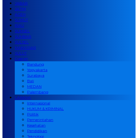
JABAR
JATIM
ACEH
SUMUT
RIAU
SUMSEL
SUMBAR
SULSEL
MAKASSAR
SULUT
Daerah
Bandung
Yogyakarta
Surabaya
Bali
MEDAN
Palembang
LAINNYA
Internasional
HUKUM & KRIMINAL
Politik
Pemerintahan
Kesehatan
Pendidikan
Teknologi