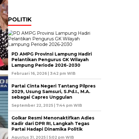
POLITIK
PD AMPG Provinsi Lampung Hadiri
Pelantikan Pengurus GK Wilayah
Lampung Periode 2026-2030
Februari 16, 2026 | 3:42 pm WIB
Partai Cinta Negeri Tantang Pilpres
2029, Usung Samsuri, S.Pd.I., M.A.
sebagai Capres Unggulan
September 22, 2025 | 7:44 pm WIB
Golkar Resmi Menonaktifkan Adies
Kadir dari DPR RI, Langkah Tegas
Partai Hadapi Dinamika Politik
Agustus 31, 2025 | 5:02 pm WIB