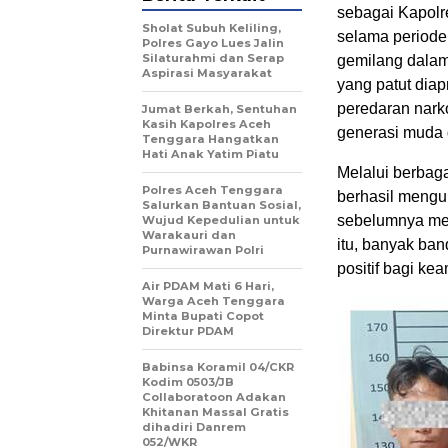
sebagai Kapolr
Sholat Subuh Keliling,
selama periode 
Polres Gayo Lues Jalin
Silaturahmi dan Serap
gemilang dalam
Aspirasi Masyarakat
yang patut dia
peredaran nar
Jumat Berkah, Sentuhan
Kasih Kapolres Aceh
generasi muda 
Tenggara Hangatkan
Hati Anak Yatim Piatu
Melalui berbag
Polres Aceh Tenggara
berhasil mengu
Salurkan Bantuan Sosial,
sebelumnya menj
Wujud Kepedulian untuk
Warakauri dan
itu, banyak ba
Purnawirawan Polri
positif bagi ke
Air PDAM Mati 6 Hari,
Warga Aceh Tenggara
Minta Bupati Copot
Direktur PDAM
Babinsa Koramil 04/CKR
Kodim 0503/JB
Collaboratoon Adakan
Khitanan Massal Gratis
dihadiri Danrem
052/WKR