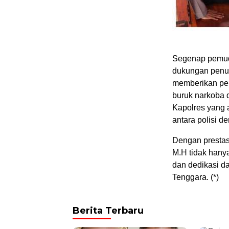
Segenap pemuda
dukungan penuh
memberikan per
buruk narkoba 
Kapolres yang 
antara polisi d
Dengan prestasi
M.H tidak hany
dan dedikasi d
Tenggara. (*)
Berita Terbaru