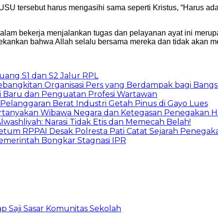
USU tersebut harus mengasihi sama seperti Kristus, “Harus ada
alam bekerja menjalankan tugas dan pelayanan ayat ini merupa
ekankan bahwa Allah selalu bersama mereka dan tidak akan 
ang S1 dan S2 Jalur RPL
ebangkitan Organisasi Pers yang Berdampak bagi Bangs
i Baru dan Penguatan Profesi Wartawan
langgaran Berat Industri Getah Pinus di Gayo Lues
 Pertanyakan Wibawa Negara dan Ketegasan Penegakan 
washliyah: Narasi Tidak Etis dan Memecah Belah!
Ketum RPPAI Desak Polresta Pati Catat Sejarah Peneg
merintah Bongkar Stagnasi IPR
p Saji Sasar Komunitas Sekolah