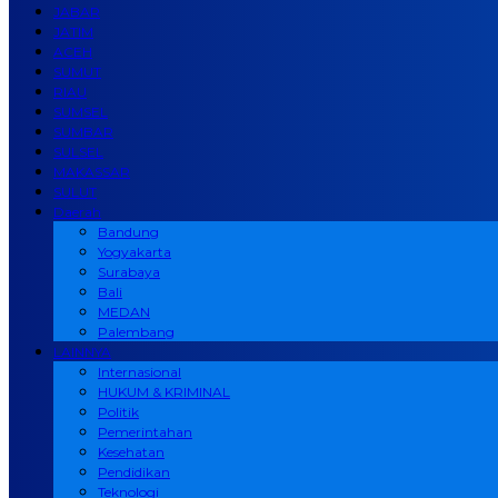
JABAR
JATIM
ACEH
SUMUT
RIAU
SUMSEL
SUMBAR
SULSEL
MAKASSAR
SULUT
Daerah
Bandung
Yogyakarta
Surabaya
Bali
MEDAN
Palembang
LAINNYA
Internasional
HUKUM & KRIMINAL
Politik
Pemerintahan
Kesehatan
Pendidikan
Teknologi