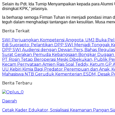
Selain itu Pdt. Ida Turnip Menyampaikan kepada para Alumni 
disingkat KPK,” jelasnya.
Ia berharap semoga Firman Tuhan ini menjadi pondasi iman d
teguh dalam menghadapi tantangan dan kesulitan. Musa men
Berita Terkait
SWI Perjuangkan Kompetensi Anggota, UMJ Buka Pelu
Edi Suprapto: Pelantikan DPP SWI Menjadi Tonggak K
DPP SWI Audiensi dengan Dewan Pers, Bahas Regulas
Surat Gerakan Pemuda Kebangsaan Bongkar Dugaan Pe
PT Rosin Tetap Beroperasi Meski Dibekukan, Publik
Kecam Pernyataan Amien Rais Soal Teddy, Ketum GP Al
UU Kebiri Kimia Bagi Predator Perempuan dan Anak, 
Mahasiswa NTB Geruduk Kementerian ESDM, Desak Pe
Berita Terbaru
Daerah
Cetak Kader Edukator, Sosialisasi Keamanan Pangan Sia