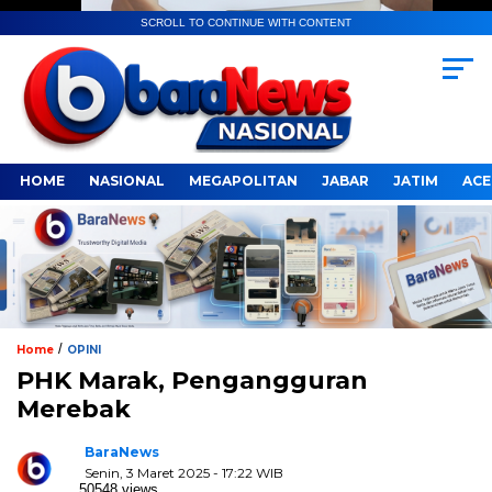
SCROLL TO CONTINUE WITH CONTENT
HOME
NASIONAL
MEGAPOLITAN
JABAR
JATIM
ACE
/
Home
OPINI
PHK Marak, Pengangguran
Merebak
BaraNews
Senin, 3 Maret 2025 - 17:22 WIB
50548 views