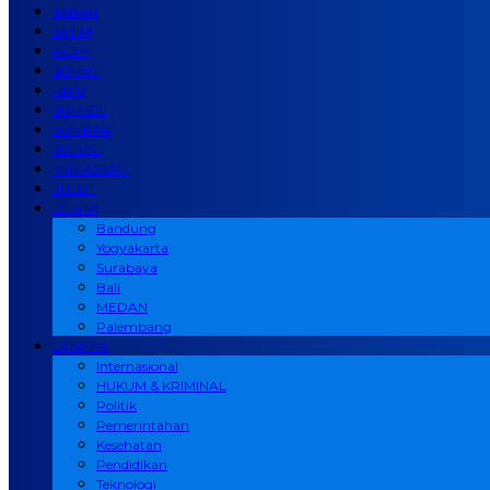
JABAR
JATIM
ACEH
SUMUT
RIAU
SUMSEL
SUMBAR
SULSEL
MAKASSAR
SULUT
Daerah
Bandung
Yogyakarta
Surabaya
Bali
MEDAN
Palembang
LAINNYA
Internasional
HUKUM & KRIMINAL
Politik
Pemerintahan
Kesehatan
Pendidikan
Teknologi