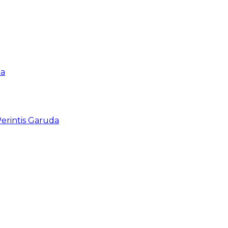
pa
rintis Garuda