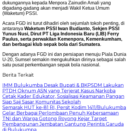
dukungannya kepada Menpora Zainudin Amali yang
digadang-gadang akan menjadi Wakil Ketua Umum
(Waketum) PSSI.
Acara FGD ini turut dihadiri oleh sejumlah tokoh penting, di
antaranya
Waketum PSSI Iwan Budianto, Sekjen PSSI
Yunus Nusi, Dirut PT Liga Indonesia Baru (LIB) Ferry
Paulus, serta perwakilan Kemenpora, Kemenkumham,
dan berbagai klub sepak bola dari Sumatera
.
Dengan adanya FGD ini dan persiapan menuju Piala Dunia
U-20, Sumsel semakin mengukuhkan dirinya sebagai salah
satu pusat perkembangan sepak bola nasional.
Berita Terkait
IMM Bulukumba Desak Bupati & BKPSDM Lakukan
PTDH Oknum ASN yang Terjerat Kasus Narkoba
Cetak Kader Edukator, Sosialisasi Keamanan Pangan
Siap Saji Sasar Komunitas Sekolah
Semarak HUT ke-81 RI, Persit Kodim 1411/Bulukumba
Gelar Berbagai Perlombaan Penuh Kebersamaan
TNI dan Warga Gotong Royong Kejar Target
Pembangunan Jembatan Gantung Perintis Garuda
di Bulukumpa