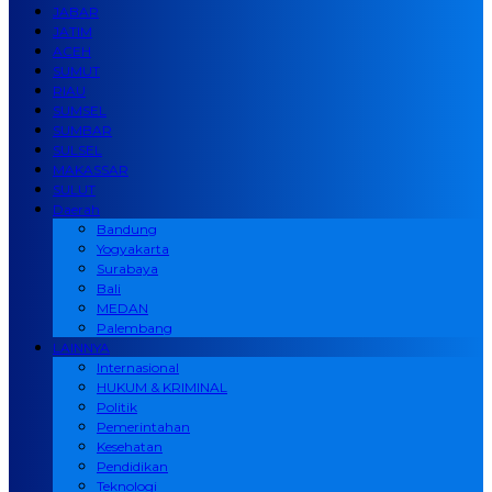
JABAR
JATIM
ACEH
SUMUT
RIAU
SUMSEL
SUMBAR
SULSEL
MAKASSAR
SULUT
Daerah
Bandung
Yogyakarta
Surabaya
Bali
MEDAN
Palembang
LAINNYA
Internasional
HUKUM & KRIMINAL
Politik
Pemerintahan
Kesehatan
Pendidikan
Teknologi