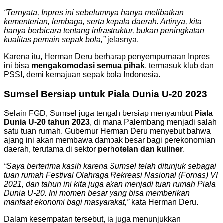
“Ternyata, Inpres ini sebelumnya hanya melibatkan
kementerian, lembaga, serta kepala daerah. Artinya, kita
hanya berbicara tentang infrastruktur, bukan peningkatan
kualitas pemain sepak bola,”
jelasnya.
Karena itu, Herman Deru berharap penyempurnaan Inpres
ini bisa
mengakomodasi semua pihak
, termasuk klub dan
PSSI, demi kemajuan sepak bola Indonesia.
Sumsel Bersiap untuk Piala Dunia U-20 2023
Selain FGD, Sumsel juga tengah bersiap menyambut
Piala
Dunia U-20 tahun 2023
, di mana Palembang menjadi salah
satu tuan rumah. Gubernur Herman Deru menyebut bahwa
ajang ini akan membawa dampak besar bagi perekonomian
daerah, terutama di sektor
perhotelan dan kuliner
.
“Saya berterima kasih karena Sumsel telah ditunjuk sebagai
tuan rumah Festival Olahraga Rekreasi Nasional (Fornas) VI
2021, dan tahun ini kita juga akan menjadi tuan rumah Piala
Dunia U-20. Ini momen besar yang bisa memberikan
manfaat ekonomi bagi masyarakat,”
kata Herman Deru.
Dalam kesempatan tersebut, ia juga menunjukkan