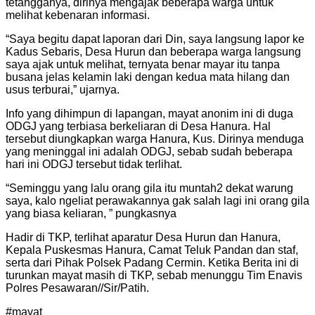
tetangganya, dirinya mengajak beberapa warga untuk
melihat kebenaran informasi.
“Saya begitu dapat laporan dari Din, saya langsung lapor ke
Kadus Sebaris, Desa Hurun dan beberapa warga langsung
saya ajak untuk melihat, ternyata benar mayar itu tanpa
busana jelas kelamin laki dengan kedua mata hilang dan
usus terburai,” ujarnya.
Info yang dihimpun di lapangan, mayat anonim ini di duga
ODGJ yang terbiasa berkeliaran di Desa Hanura. Hal
tersebut diungkapkan warga Hanura, Kus. Dirinya menduga
yang meninggal ini adalah ODGJ, sebab sudah beberapa
hari ini ODGJ tersebut tidak terlihat.
“Seminggu yang lalu orang gila itu muntah2 dekat warung
saya, kalo ngeliat perawakannya gak salah lagi ini orang gila
yang biasa keliaran, ” pungkasnya
Hadir di TKP, terlihat aparatur Desa Hurun dan Hanura,
Kepala Puskesmas Hanura, Camat Teluk Pandan dan staf,
serta dari Pihak Polsek Padang Cermin. Ketika Berita ini di
turunkan mayat masih di TKP, sebab menunggu Tim Enavis
Polres Pesawaran//Sir/Patih.
#mayat