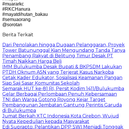
#muararkc
#RKCHanura
#mayatdihutan_bakau
#semuaorang
@sorotan
Berita Terkait
Dari Penolakan hingga Dugaan Pelanggaran, Proyek
Tower Batununggal Kian Mengundang Tanda Tanya
Penambang Rakyat di Belitung Timur Desak PT
Timah Naikkan Harga Beli
IMM Bulukumba Desak Bupati & BKPSDM Lakukan
PTDH Oknum ASN yang Terjerat Kasus Narkoba
Cetak Kader Edukator, Sosialisasi Keamanan Pangan
Siap Saji Sasar Komunitas Sekolah
Semarak HUT ke-81 RI, Persit Kodim 1411/Bulukumba
Gelar Berbagai Perlombaan Penuh Kebersamaan
TNI dan Warga Gotong Royong Kejar Target
Pembangunan Jembatan Gantung Perintis Garuda
di Bulukumpa
Jumat Berkah XTC Indonesia Kota Cirebon, Wujud
Nyata Kepedulian kepada Masyarakat
Edi Suprapto: Pelantikan DPP SWI Menjadi Tonggak