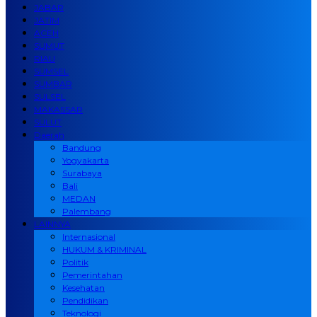
JABAR
JATIM
ACEH
SUMUT
RIAU
SUMSEL
SUMBAR
SULSEL
MAKASSAR
SULUT
Daerah
Bandung
Yogyakarta
Surabaya
Bali
MEDAN
Palembang
LAINNYA
Internasional
HUKUM & KRIMINAL
Politik
Pemerintahan
Kesehatan
Pendidikan
Teknologi