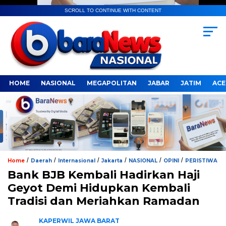
SCROLL TO CONTINUE WITH CONTENT
HOME
NASIONAL
MEGAPOLITAN
JABAR
JATIM
ACE
/
/
/
/
/
/
Home
Daerah
Internasional
Jakarta
NASIONAL
OPINI
PERISTIWA
Bank BJB Kembali Hadirkan Haji
Geyot Demi Hidupkan Kembali
Tradisi dan Meriahkan Ramadan
KAPERWIL JAWA BARAT