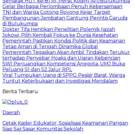
Semarak HUT ke-81 RI, Persit Kodim 1411/Bulukumba
Gelar Berbagai Perlombaan Penuh Kebersamaan
TNI dan Warga Gotong Royong Kejar Target
Pembangunan Jembatan Gantung Perintis Garuda
di Bulukumpa
Dokter Tifa Hentikan Penelitian Polemik Ijazah
Jokowi, Pilih Kembali Fokus ke Dunia Kesehatan
Pemerintah Pastikan Kondisi Politik dan Keamanan
Tetap Aman di Tengah Dinamika Global
Pemerintah Tegaskan Akan Ambil Tindakan Terukur
terhadap Penyebar Hoaks dan Ujaran Kebencian
SWI Perjuangkan Kompetensi Anggota, UMJ Buka
Peluang S1 dan S2 Jalur RPL
Viral Tumpukan Uang di SPPG Pesisir Barat, Warga
Tuntut Keterbukaan dan Investigasi Mendalam
Berita Terbaru
Daerah
Cetak Kader Edukator, Sosialisasi Keamanan Pangan
Siap Saji Sasar Komunitas Sekolah