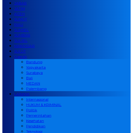
JABAR
JATIM
ACEH
SUMUT
RIAU
SUMSEL
SUMBAR
SULSEL
MAKASSAR
SULUT
Daerah
Bandung
Yogyakarta
Surabaya
Bali
MEDAN
Palembang
LAINNYA
Internasional
HUKUM & KRIMINAL
Politik
Pemerintahan
Kesehatan
Pendidikan
Teknologi