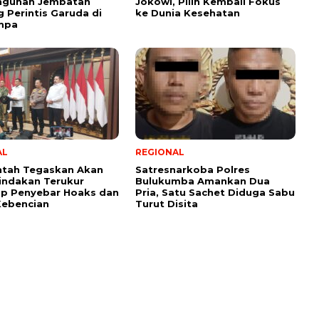
gunan Jembatan
Jokowi, Pilih Kembali Fokus
 Perintis Garuda di
ke Dunia Kesehatan
mpa
AL
REGIONAL
ntah Tegaskan Akan
Satresnarkoba Polres
indakan Terukur
Bulukumba Amankan Dua
ap Penyebar Hoaks dan
Pria, Satu Sachet Diduga Sabu
Kebencian
Turut Disita