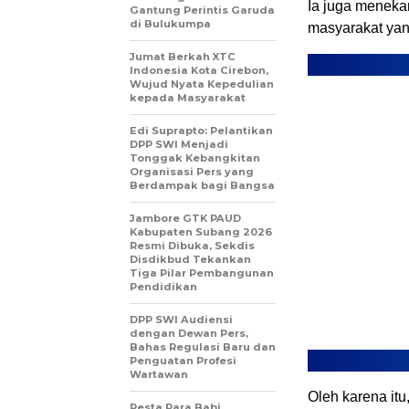
Ia juga menek
Gantung Perintis Garuda
di Bulukumpa
masyarakat yan
Jumat Berkah XTC
Indonesia Kota Cirebon,
Wujud Nyata Kepedulian
kepada Masyarakat
Edi Suprapto: Pelantikan
DPP SWI Menjadi
Tonggak Kebangkitan
Organisasi Pers yang
Berdampak bagi Bangsa
Jambore GTK PAUD
Kabupaten Subang 2026
Resmi Dibuka, Sekdis
Disdikbud Tekankan
Tiga Pilar Pembangunan
Pendidikan
DPP SWI Audiensi
dengan Dewan Pers,
Bahas Regulasi Baru dan
Penguatan Profesi
Wartawan
Oleh karena itu
Pesta Para Babi