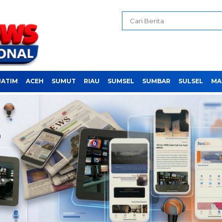
JATIM
ACEH
SUMUT
RIAU
SUMSEL
SUMBAR
SULSEL
MA