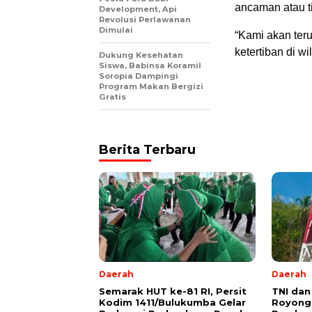
ancaman atau t
Development, Api
Revolusi Perlawanan
Dimulai
“Kami akan ter
ketertiban di w
Dukung Kesehatan
Siswa, Babinsa Koramil
Soropia Dampingi
Program Makan Bergizi
Gratis
Berita Terbaru
Daerah
Daerah
Semarak HUT ke-81 RI, Persit
TNI da
Kodim 1411/Bulukumba Gelar
Royong 