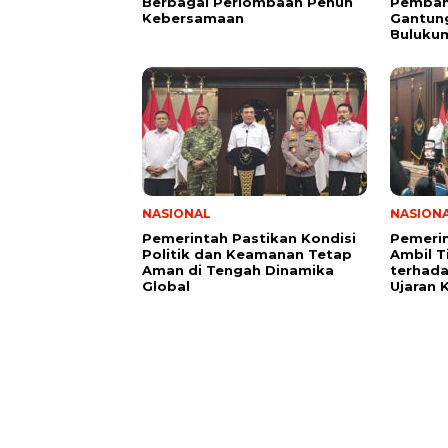
Berbagai Perlombaan Penuh
Pemban
Kebersamaan
Gantung
Buluku
NASIONAL
NASION
Pemerintah Pastikan Kondisi
Pemeri
Politik dan Keamanan Tetap
Ambil T
Aman di Tengah Dinamika
terhad
Global
Ujaran 