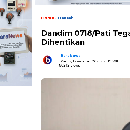
Home
Daerah
/
Dandim 0718/Pati Teg
Dihentikan
BaraNews
Kamis, 13 Februari 2025 - 21:10 WIB
50242 views