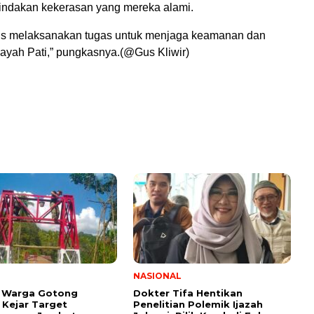
indakan kekerasan yang mereka alami.
us melaksanakan tugas untuk menjaga keamanan dan
ilayah Pati,” pungkasnya.(@Gus Kliwir)
NASIONAL
n Warga Gotong
Dokter Tifa Hentikan
Kejar Target
Penelitian Polemik Ijazah