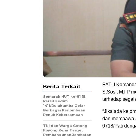
PATI I Komanda
Berita Terkait
S.Sos., M.I.P 
Semarak HUT ke-81 RI,
terhadap segal
Persit Kodim
1411/Bulukumba Gelar
Berbagai Perlombaan
“Jika ada kelo
Penuh Kebersamaan
dan membawa se
0718/Pati denga
TNI dan Warga Gotong
Royong Kejar Target
Pembangunan Jembatan